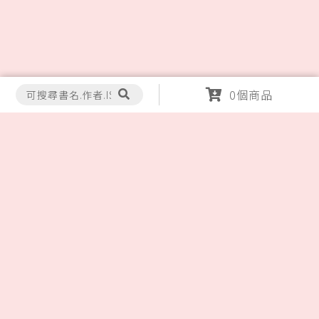
0
個商品
地址：
106台北市大安區新生南路三段88號5樓
(台灣大學側門麥當勞樓上)
電話：
(02)2365-2183
，
2365-7917
傳真：
(02)2364-9642
，
2364-9654
營業時間：
週一至週五：9:00~20:00
週六：12:00~20:00
例假日公休
LINE ID : jcbooks
Fb粉絲團 : https://www.facebook.com/JEOUCHOU/