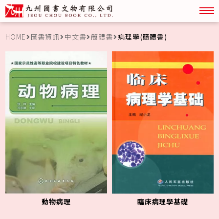
關於九州
中文書
勘誤表
外文書
HOME
圖書資訊
中文書
簡體書
病理學(簡體書)
特價書籍
動物病理
臨床病理學基礎