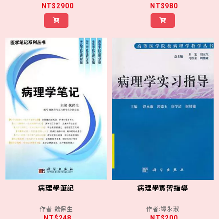
NT$2900
NT$980
關於九州
圖書資訊
訂購及付款方式
合作夥伴
聯絡我們/徵稿
病理學筆記
病理學實習指導
作者:魏保生
作者:譚永淑
NT$248
NT$200